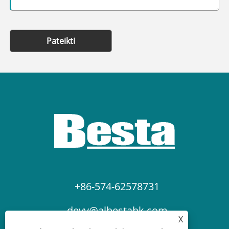
Pateikti
+86-574-62578731
devy@albestahk.com
X