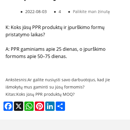
●
2022-08-03
●
4
●
Palikite man žinutę
K: Koks jūsų PPR produktų ir įpurškimo formų
pristatymo laikas?
A: PPR gaminiams apie 25 dienas, o įpurškimo
formoms apie 50–75 dienas.
Ankstesnis:
Ar galite nusiųsti savo darbuotojus, kad jie
išmokytų mus gaminti su jūsų formomis?
Kitas:
Koks jūsų PPR produktų MOQ?
Facebook
X
WhatsApp
Pinterest
LinkedIn
Share