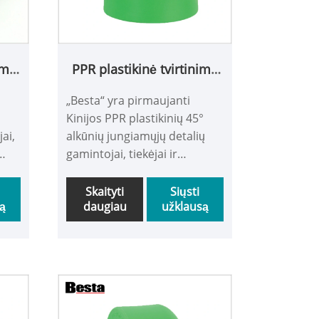
imo
PPR plastikinė tvirtinimo
alkūnė 45°
„Besta“ yra pirmaujanti
Kinijos PPR plastikinių 45°
ai,
alkūnių jungiamųjų detalių
gamintojai, tiekėjai ir
eksportuotojai. Besta PPR
jungiamųjų detalių dizainas
Skaityti
Siųsti
ą
daugiau
užklausą
EM
labai geras, paviršius
tobulas, kokybė aukšta, kaina
pigi.