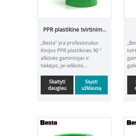
PPR plastikinė tvirtinimo
alkūnė 90°
„Besta“ yra profesionalus
„Be
Kinijos PPR plastikinės 90 °
tvi
alkūnės gamintojas ir
gami
tiekėjas, jei ieškote
gal
geriausios PPR plastikinės 90
PPR 
° alkūnės su maža kaina,
mar
Skaityti
Siųsti
daugiau
užklausą
susisiekite su mumis dabar!
nau
žal
sav