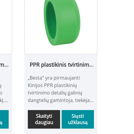
nimo
PPR plastikinis tvirtinimo
iai
galas
„Besta“ yra pirmaujanti
ų
Kinijos PPR plastikinių
ko
tvirtinimo detalių galinių
kį.
dangtelių gamintoja, tiekėja
ir eksportuotoja. „Besta“
o
prekės ženklo PPR armatūra
Skaityti
Siųsti
ą
daugiau
užklausą
naudoja importuotą žaliavą
0%
RA140E arba R200P ir gerai