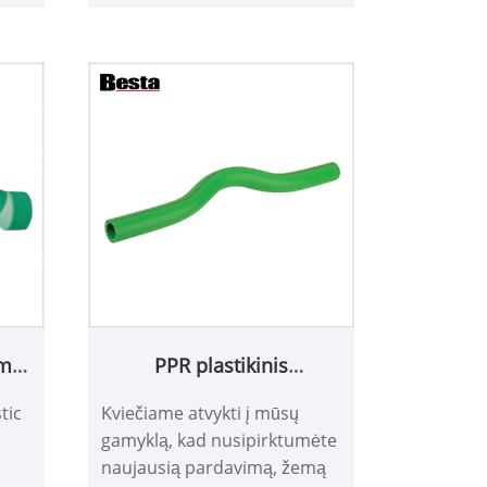
parduodama Afrikoje,
0
Viduriniuose Rytuose, Pietų
Amerikoje, Azijoje ir kt.
imo
PPR plastikinis
as
jungiamasis ilgis
tic
Kviečiame atvykti į mūsų
vamzdžio lenkimas
gamyklą, kad nusipirktumėte
naujausią pardavimą, žemą