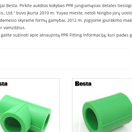
jai Besta. Pirkite aukštos kokybės PPR jungiamąsias detales tiesiog
., Ltd.“ buvo įkurta 2010 m. Yuyao mieste, netoli Ningbo jūrų uo
 dėmesio skyrėme formų gamybai, 2012 m. įsigijome įpurškimo maš
pr vamzdžius.
galite sužinoti apie atnaujintą PPR Fitting informaciją, kuri padės ge