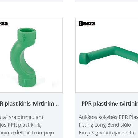
s, dydis atitinka
naują žaliavą ir galime
dartą, o kaina yra pigi, jei
garantuoti savo kokybę 5
 domina, tikimės, kad
metų.
ime aptarti
dradarbiavimą ateityje.
R plastikinis tvirtinimo
PPR plastikinė tvirtin
elementas trumpas
detalė, ilgas lenkim
sta“ yra pirmaujanti
Aukštos kokybės PPR Plas
lenkimas
jos PPR plastikinių
Fitting Long Bend siūlo
rtinimo detalių trumpojo
Kinijos gamintojai Besta.