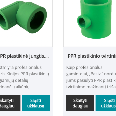
PR plastikinė jungtis,
PPR plastikinio tvirti
sumažinanti alkūnę
sumažinimo marškinėl
sta“ yra profesionalus
Kaip profesionalūs
ris Kinijos PPR plastikinių
gamintojai, „Besta“ norėt
giamųjų detalių
jums pasiūlyti PPR plasti
inančių alkūnių
tvirtinimo mažinantį triša
intojų, turinčių aukštą
Mes pasiūlysime jums
ybę ir priimtiną kainą.
geriausią aptarnavimą p
Skaityti
Siųsti
Skaityti
Siųsti
daugiau
užklausą
daugiau
užklaus
ki atvykę į mus susisiekti.
pardavimo ir pristatymą
ų gaminio dizainas yra
laiku. Mes naudojame 10