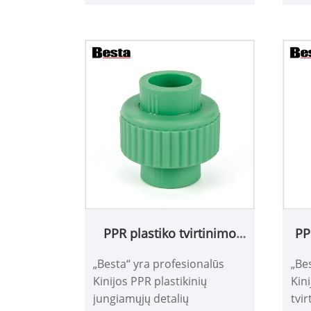
jungiamųjų detalių
gera
asortimentą.
stan
jus
gal
ben
PPR plastiko tvirtinimo
PP
jungtis
„Besta“ yra profesionalūs
„Be
Kinijos PPR plastikinių
Kini
jungiamųjų detalių
tvi