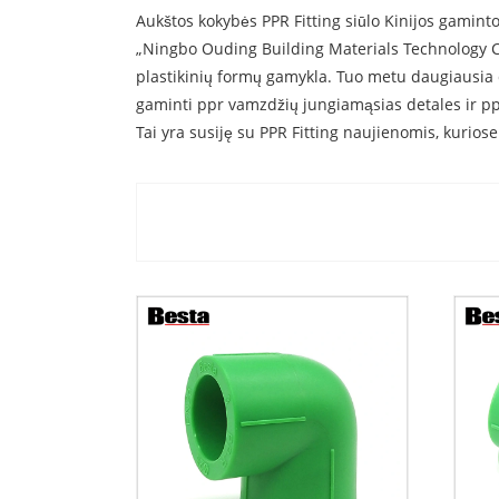
Aukštos kokybės PPR Fitting siūlo Kinijos gaminto
„Ningbo Ouding Building Materials Technology Co
plastikinių formų gamykla. Tuo metu daugiausia
gaminti ppr vamzdžių jungiamąsias detales ir p
Tai yra susiję su PPR Fitting naujienomis, kuriose 