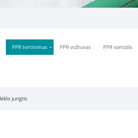
PPR tvirtinimas
PPR vožtuvas
PPR vamzdis
ėklo jungtis