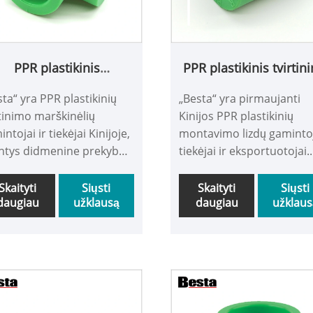
PPR plastikinis
PPR plastikinis tvirtin
prigludimas
lizdas
sta“ yra PPR plastikinių
„Besta“ yra pirmaujanti
rtinimo marškinėlių
Kinijos PPR plastikinių
ntojai ir tiekėjai Kinijoje,
montavimo lizdų gamintoj
intys didmenine prekyba
tiekėjai ir eksportuotojai.
plastikiniais tvirtinimo
Mes turime savo pelėsių
škinėliais. Mes
gamyklą, projektuojame
Skaityti
Siųsti
Skaityti
Siųsti
daugiau
užklausą
daugiau
užklaus
dojame 100% naują
gaminius ir gaminame O
iavą ir galime garantuoti
produktus klientams.
o kokybę 50 metų.