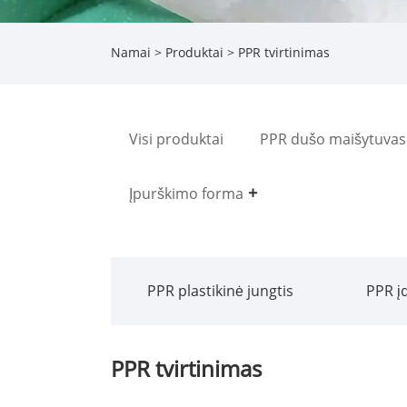
Namai
>
Produktai
> PPR tvirtinimas
Visi produktai
PPR dušo maišytuvas
Įpurškimo forma
PPR plastikinė jungtis
PPR įd
PPR tvirtinimas