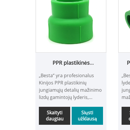
PPR plastikinės
P
jungiamosios detalės
„Besta“ yra profesionalus
„Be
mažinimo lizdas
Kinijos PPR plastikinių
lyde
jungiamųjų detalių mažinimo
jun
lizdų gamintojų lyderis,
maž
pasižymintis aukšta kokybe ir
gam
prieinama kaina. Sveiki
kok
Skaityti
Siųsti
daugiau
užklausą
atvykę į mus susisiekti.
Svei
Turime visą PPR vamzdžių ir
Mūs