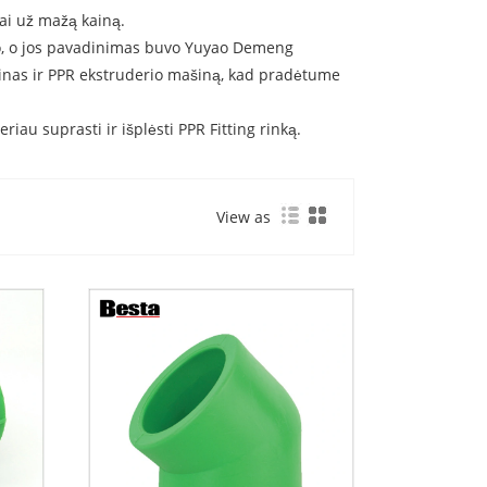
iai už mažą kainą.
sto, o jos pavadinimas buvo Yuyao Demeng
inas ir PPR ekstruderio mašiną, kad pradėtume
riau suprasti ir išplėsti PPR Fitting rinką.
View as