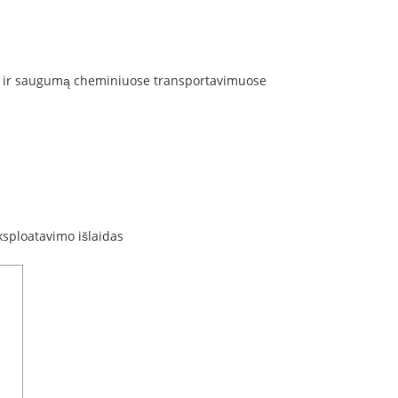
umą ir saugumą cheminiuose transportavimuose
eksploatavimo išlaidas