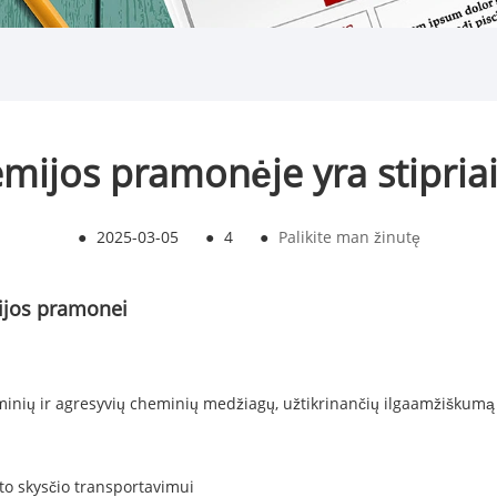
ijos pramonėje yra stipriai
●
2025-03-05
●
4
●
Palikite man žinutę
mijos pramonei
rminių ir agresyvių cheminių medžiagų, užtikrinančių ilgaamžišku
aršto skysčio transportavimui