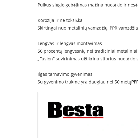
Puikus slėgio gebėjimas mažina nuotėkio ir nes
Korozija ir ne toksiška
Skirtingai nuo metalinių vamzdžių, PPR vamzdž
Lengvas ir lengvas montavimas
50 procentų lengvesnių nei tradiciniai metalini
„Fusion“ suvirinimas užtikrina stiprius nuotėkio
Ilgas tarnavimo gyvenimas
Su gyvenimo trukme yra daugiau nei 50 metų
PP