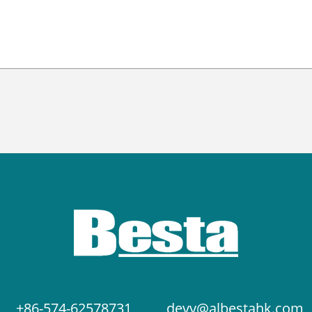
+86-574-62578731
devy@albestahk.com