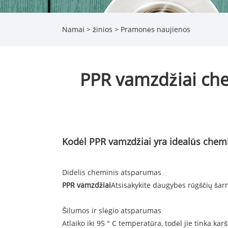
Namai
>
žinios
>
Pramonės naujienos
PPR vamzdžiai chem
Kodėl PPR vamzdžiai yra idealūs che
Didelis cheminis atsparumas
PPR vamzdžiai
Atsisakykite daugybės rūgščių ša
Šilumos ir slėgio atsparumas
Atlaiko iki 95 ° C temperatūra, todėl jie tinka k