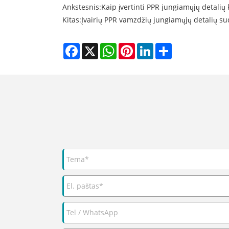
Ankstesnis:
Kaip įvertinti PPR jungiamųjų detalių
Kitas:
Įvairių PPR vamzdžių jungiamųjų detalių
Facebook
X
WhatsApp
Pinterest
LinkedIn
Share