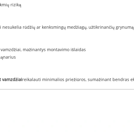
ėkmių riziką
iai nesukelia rūdžių ar kenksmingų medžiagų, užtikrinančių gryn
ai vamzdžiai, mažinantys montavimo išlaidas
 sąnarius
R vamzdžiai
reikalauti minimalios priežiūros, sumažinant bendras 