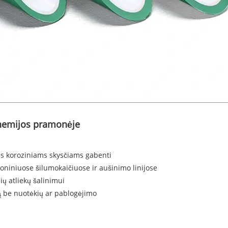
chemijos pramonėje
as koroziniams skysčiams gabenti
niniuose šilumokaičiuose ir aušinimo linijose
ių atliekų šalinimui
rą be nuotėkių ar pablogėjimo