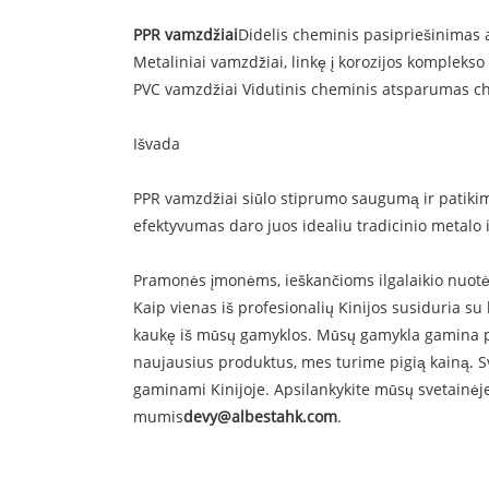
PPR vamzdžiai
Didelis cheminis pasipriešinimas 
Metaliniai vamzdžiai, linkę į korozijos kompleks
PVC vamzdžiai Vidutinis cheminis atsparumas 
Išvada
PPR vamzdžiai siūlo stiprumo saugumą ir patiki
efektyvumas daro juos idealiu tradicinio metalo
Pramonės įmonėms, ieškančioms ilgalaikio nuotė
Kaip vienas iš profesionalių Kinijos susiduria su
kaukę iš mūsų gamyklos. Mūsų gamykla gamina paža
naujausius produktus, mes turime pigią kainą. S
gaminami Kinijoje. Apsilankykite mūsų svetainėj
mumis
devy@albestahk.com
.