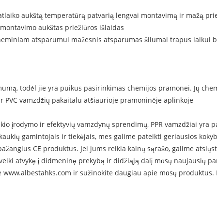
atlaiko aukštą temperatūrą patvarią lengvai montavimą ir mažą pr
o montavimo aukštas priežiūros išlaidas
cheminiam atsparumui mažesnis atsparumas šilumai trapus laikui
mumą, todėl jie yra puikus pasirinkimas chemijos pramonei. Jų ch
 ir PVC vamzdžių pakaitalu atšiaurioje pramoninėje aplinkoje
kio įrodymo ir efektyvių vamzdynų sprendimų, PPR vamzdžiai yra p
 kaukių gamintojais ir tiekėjais, mes galime pateikti geriausios koky
ngius CE produktus. Jei jums reikia kainų sąrašo, galime atsiųsti 
veiki atvykę į didmeninę prekybą ir didžiąją dalį mūsų naujausių p
e www.albestahks.com ir sužinokite daugiau apie mūsų produktus. K