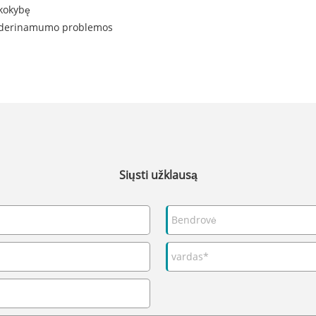
 kokybę
 suderinamumo problemos
Siųsti užklausą