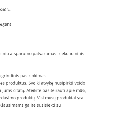
iežiūrą
 bėgant
eminio atsparumo patvarumas ir ekonominis
agrindinis pasirinkimas
bės produktus. Sveiki atvykę nusipirkti veido
jums citatą. Ateikite pasiteirauti apie mūsų
ardavimo produktų. Visi mūsų produktai yra
lausimams galite susisiekti su