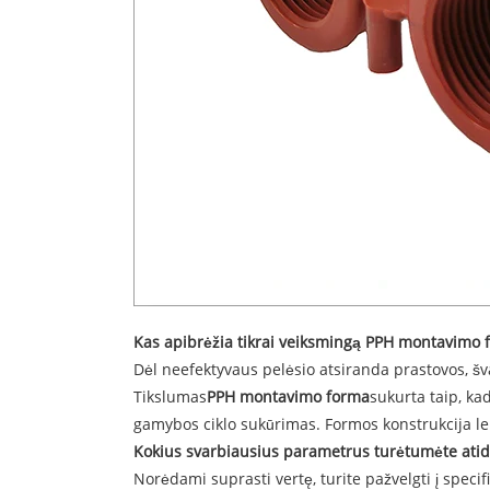
Kas apibrėžia tikrai veiksmingą PPH montavimo 
Dėl neefektyvaus pelėsio atsiranda prastovos, 
Tikslumas
PPH montavimo forma
sukurta taip, ka
gamybos ciklo sukūrimas. Formos konstrukcija lem
Kokius svarbiausius parametrus turėtumėte ati
Norėdami suprasti vertę, turite pažvelgti į specif