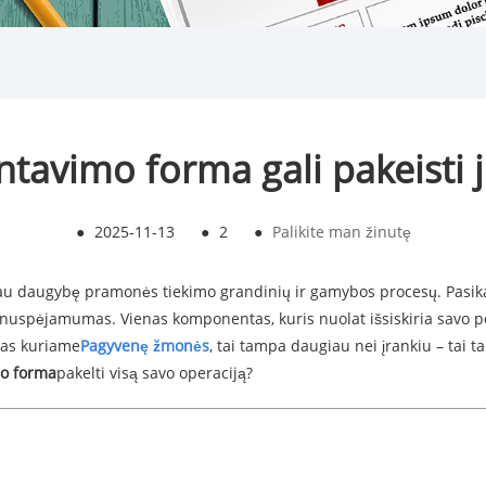
ntavimo forma gali pakeisti 
●
2025-11-13
●
2
●
Palikite man žinutę
u daugybę pramonės tiekimo grandinių ir gamybos procesų. Pasikart
 ir nuspėjamumas. Vienas komponentas, kuris nuolat išsiskiria savo
rias kuriame
Pagyvenę žmonės
, tai tampa daugiau nei įrankiu – tai
o forma
pakelti visą savo operaciją?