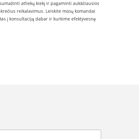
umažinti atliekų kiekį ir pagaminti aukščiausios
nkrečius reikalavimus. Leiskite mūsų komandai
kitės į konsultaciją dabar ir kurkime efektyvesnę