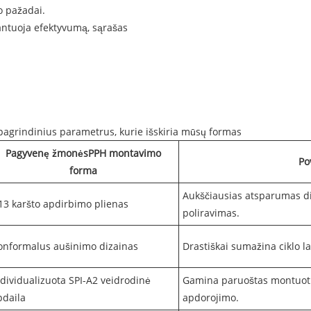
o pažadai.
rantuoja efektyvumą, sąrašas
pagrindinius parametrus, kurie išskiria mūsų formas
Pagyvenę žmonės
PPH montavimo
Po
forma
Aukščiausias atsparumas dil
13 karšto apdirbimo plienas
poliravimas.
onformalus aušinimo dizainas
Drastiškai sumažina ciklo la
ndividualizuota SPI-A2 veidrodinė
Gamina paruoštas montuoti
pdaila
apdorojimo.