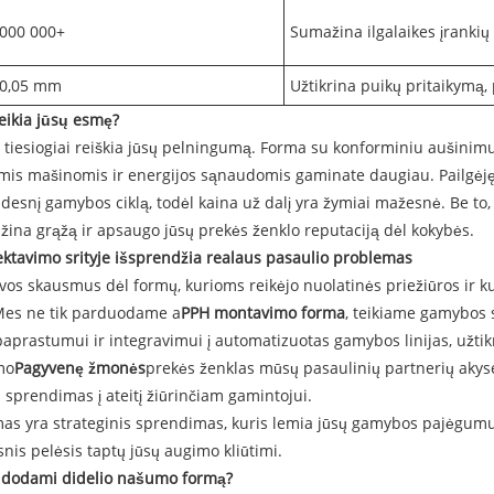
 000 000+
Sumažina ilgalaikes įranki
 0,05 mm
Užtikrina puikų pritaikymą,
eikia jūsų esmę?
ie tiesiogiai reiškia jūsų pelningumą. Forma su konforminiu aušinimu
ačiomis mašinomis ir energijos sąnaudomis gaminate daugiau. Pailgėj
snį gamybos ciklą, todėl kaina už dalį yra žymiai mažesnė. Be to, gr
žina grąžą ir apsaugo jūsų prekės ženklo reputaciją dėl kokybės.
ktavimo srityje išsprendžia realaus pasaulio problemas
lvos skausmus dėl formų, kurioms reikėjo nuolatinės priežiūros ir k
 Mes ne tik parduodame a
PPH montavimo forma
, teikiame gamybos
aprastumui ir integravimui į automatizuotas gamybos linijas, užti
mo
Pagyvenę žmonės
prekės ženklas mūsų pasaulinių partnerių akys
 sprendimas į ateitį žiūrinčiam gamintojui.
imas yra strateginis sprendimas, kuris lemia jūsų gamybos pajėgumu
nis pelėsis taptų jūsų augimo kliūtimi.
audodami didelio našumo formą?