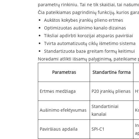
parametrų rinkiniu. Tai ne tik skaičiai, tai našum
Čia pateikiamas pagrindinių funkcijų, kurios ga
Aukštos kokybės įrankių plieno ertmės
Optimizuotas aušinimo kanalo dizainas
Tiksliai apdirbti korozijai atsparūs paviršiai
Tvirta automatizuotų ciklų išmetimo sistema
Standartizuota bazė greitam formų keitimui
Norėdami atlikti išsamų palyginimą, pateikiame 
Parametras
Standartinė forma
Ertmės medžiaga
P20 įrankių plienas
H
Standartiniai
Aušinimo efektyvumas
K
kanalai
I
Paviršiaus apdaila
SPI-C1
a