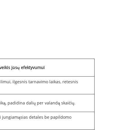
veikis jūsų efektyvumui
imui, ilgesnis tarnavimo laikas, retesnis
iką, padidina dalių per valandą skaičių.
 jungiamąsias detales be papildomo