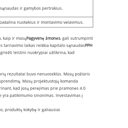
ų sąnaudas ir gamybos pertrūkius.
 pašalina nuotėkius ir montavimo vėlavimus.
, kaip ir mūsų
Pagyvenę žmonės
, gali sutrumpinti
ęs tarnavimo laikas reiškia kapitalo sąnaudas
PPH
iežti leistini nuokrypiai užtikrina, kad
urių rezultatai buvo nenuoseklūs. Mūsų požiūris
 sprendimą. Mūsų projektuotojų komanda
krinant, kad jūsų perėjimas prie pramonės 4.0
e yra patikimumo sinonimas. Investavimas į
s, produktų kokybę ir galiausiai