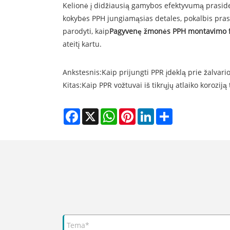
Kelionė į didžiausią gamybos efektyvumą prasided
kokybės PPH jungiamąsias detales, pokalbis pras
parodyti, kaip
Pagyvenę žmonės
PPH montavimo 
ateitį kartu.
Ankstesnis:
Kaip prijungti PPR įdėklą prie žalvario
Kitas:
Kaip PPR vožtuvai iš tikrųjų atlaiko koroziją
Facebook
X
WhatsApp
Pinterest
LinkedIn
Share