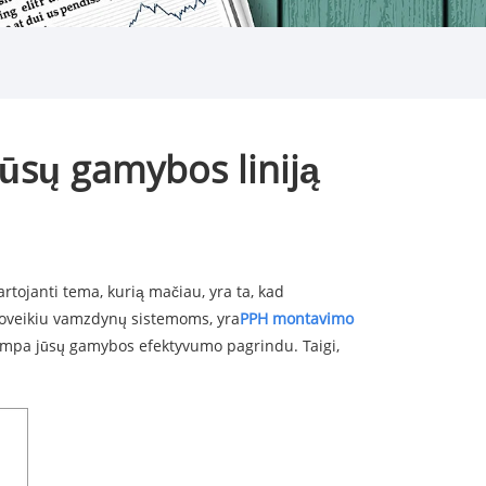
jūsų gamybos liniją
ojanti tema, kurią mačiau, yra ta, kad
 poveikiu vamzdynų sistemoms, yra
PPH montavimo
 tampa jūsų gamybos efektyvumo pagrindu. Taigi,