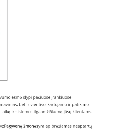
yvumo esmė slypi pačiuose įrankiuose.
mavimas, bet ir vientiso, kartojamo ir patikimo
 laiką ir sistemos ilgaamžiškumą jūsų klientams.
pvz
Pagyvenę žmonės
yra apibrėžiamas neaptartų