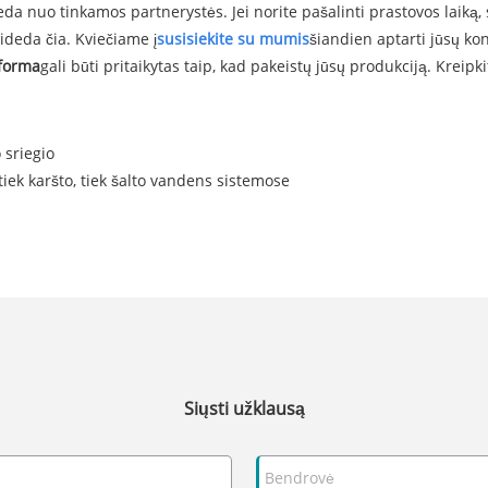
a nuo tinkamos partnerystės. Jei norite pašalinti prastovos laiką, s
ideda čia. Kviečiame į
susisiekite su mumis
šiandien aptarti jūsų ko
forma
gali būti pritaikytas taip, kad pakeistų jūsų produkciją. Kreip
 sriegio
 tiek karšto, tiek šalto vandens sistemose
Siųsti užklausą