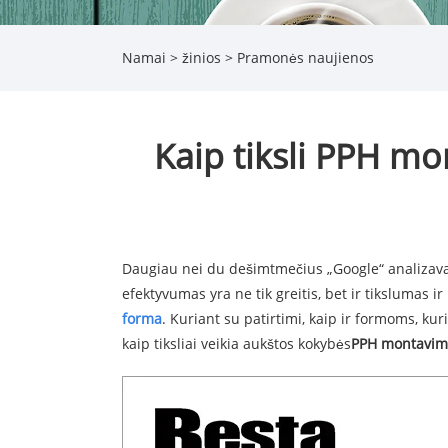
Namai
>
žinios
>
Pramonės naujienos
Kaip tiksli PPH mo
Daugiau nei du dešimtmečius „Google“ analizava
efektyvumas yra ne tik greitis, bet ir tikslumas
forma
. Kuriant su patirtimi, kaip ir formoms, ku
kaip tiksliai veikia aukštos kokybės
PPH montavim