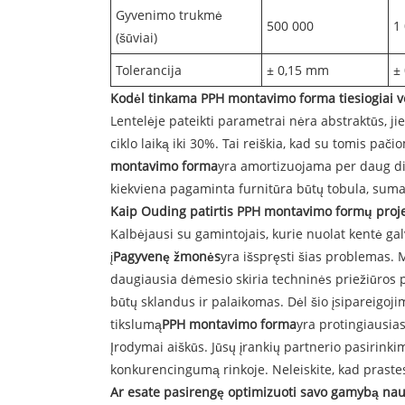
Gyvenimo trukmė
500 000
1
(šūviai)
Tolerancija
± 0,15 mm
±
Kodėl tinkama PPH montavimo forma tiesiogiai v
Lentelėje pateikti parametrai nėra abstraktūs, j
ciklo laiką iki 30%. Tai reiškia, kad su tomis p
montavimo forma
yra amortizuojama per daug dide
kiekviena pagaminta furnitūra būtų tobula, suma
Kaip Ouding patirtis PPH montavimo formų proje
Kalbėjausi su gamintojais, kurie nuolat kentė ga
į
Pagyvenę žmonės
yra išspręsti šias problemas.
daugiausia dėmesio skiria techninės priežiūros p
būtų sklandus ir palaikomas. Dėl šio įsipareigoji
tikslumą
PPH montavimo forma
yra protingiausias
Įrodymai aiškūs. Jūsų įrankių partnerio pasirink
konkurencingumą rinkoje. Neleiskite, kad prastes
Ar esate pasirengę optimizuoti savo gamybą n