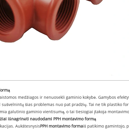
formą
švaistomos medžiagos ir nenuosekli gaminio kokybė. Gamybos efekt
d sušvelnintų šias problemas nuo pat pradžių. Tai ne tik plastiko for
ia galutinio gaminio vientisumą, o tai tiesiogiai įtakoja montavimo
džiai išnagrinėti naudodami PPH montavimo formą
ikacijas. Aukštesnysis
PPH montavimo forma
iš patikimo gamintojo, 