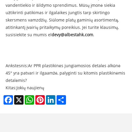
vandentiekio ir šildymo sprendimus. Mūsų įmonė siekia
užtikrinti patikimas ir ilgalaikes jungtis tarp skirtingo
skersmens vamzdžių. Siūlome platų gaminių asortimentą,
atitinkantį įvairių pritaikymų poreikius. Jei turite klausimų,
susisiekite su mumis el
devy@albestahk.com
.
Ankstesnis:
Ar PPR plastikinės jungiamosios detalės alkūnė
45° yra patvari ir ilgaamžė, palyginti su kitomis plastikinėmis
detalėmis?
Kitas:
Jokių naujienų
Facebook
X
WhatsApp
Pinterest
LinkedIn
Share