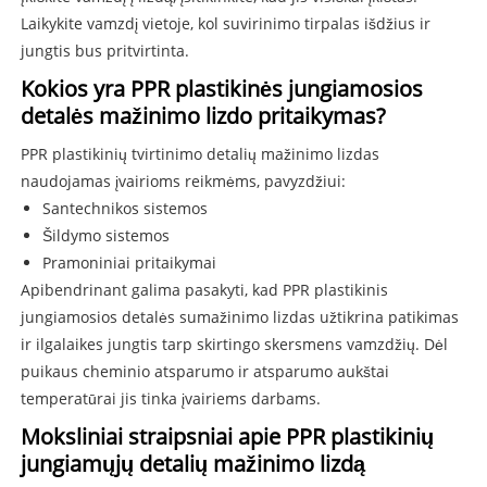
Laikykite vamzdį vietoje, kol suvirinimo tirpalas išdžius ir
jungtis bus pritvirtinta.
Kokios yra PPR plastikinės jungiamosios
detalės mažinimo lizdo pritaikymas?
PPR plastikinių tvirtinimo detalių mažinimo lizdas
naudojamas įvairioms reikmėms, pavyzdžiui:
Santechnikos sistemos
Šildymo sistemos
Pramoniniai pritaikymai
Apibendrinant galima pasakyti, kad PPR plastikinis
jungiamosios detalės sumažinimo lizdas užtikrina patikimas
ir ilgalaikes jungtis tarp skirtingo skersmens vamzdžių. Dėl
puikaus cheminio atsparumo ir atsparumo aukštai
temperatūrai jis tinka įvairiems darbams.
Moksliniai straipsniai apie PPR plastikinių
jungiamųjų detalių mažinimo lizdą