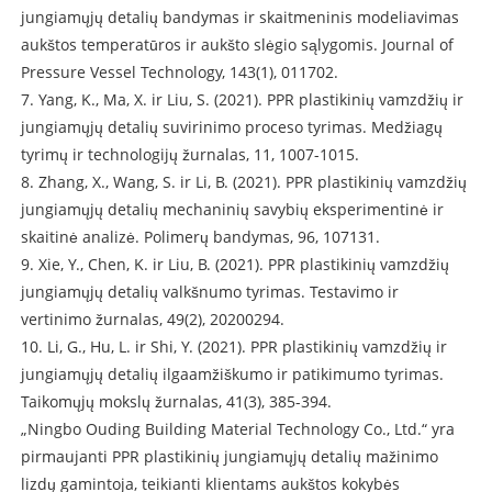
jungiamųjų detalių bandymas ir skaitmeninis modeliavimas
aukštos temperatūros ir aukšto slėgio sąlygomis. Journal of
Pressure Vessel Technology, 143(1), 011702.
7. Yang, K., Ma, X. ir Liu, S. (2021). PPR plastikinių vamzdžių ir
jungiamųjų detalių suvirinimo proceso tyrimas. Medžiagų
tyrimų ir technologijų žurnalas, 11, 1007-1015.
8. Zhang, X., Wang, S. ir Li, B. (2021). PPR plastikinių vamzdžių
jungiamųjų detalių mechaninių savybių eksperimentinė ir
skaitinė analizė. Polimerų bandymas, 96, 107131.
9. Xie, Y., Chen, K. ir Liu, B. (2021). PPR plastikinių vamzdžių
jungiamųjų detalių valkšnumo tyrimas. Testavimo ir
vertinimo žurnalas, 49(2), 20200294.
10. Li, G., Hu, L. ir Shi, Y. (2021). PPR plastikinių vamzdžių ir
jungiamųjų detalių ilgaamžiškumo ir patikimumo tyrimas.
Taikomųjų mokslų žurnalas, 41(3), 385-394.
„Ningbo Ouding Building Material Technology Co., Ltd.“ yra
pirmaujanti PPR plastikinių jungiamųjų detalių mažinimo
lizdų gamintoja, teikianti klientams aukštos kokybės