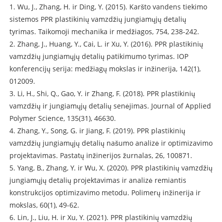
1. Wu, J., Zhang, H. ir Ding, Y. (2015). Karšto vandens tiekimo
sistemos PPR plastikinių vamzdžių jungiamųjų detalių
tyrimas. Taikomoji mechanika ir medžiagos, 754, 238-242.
2. Zhang, J., Huang, Y., Cai, L. ir Xu, Y. (2016). PPR plastikinių
vamzdžių jungiamųjų detalių patikimumo tyrimas. IOP
konferencijų serija: medžiagų mokslas ir inžinerija, 142(1),
012009.
3. Li, H., Shi, Q., Gao, Y. ir Zhang, F. (2018). PPR plastikinių
vamzdžių ir jungiamųjų detalių senėjimas. Journal of Applied
Polymer Science, 135(31), 46630.
4. Zhang, Y., Song, G. ir Jiang, F. (2019). PPR plastikinių
vamzdžių jungiamųjų detalių našumo analizė ir optimizavimo
projektavimas. Pastatų inžinerijos žurnalas, 26, 100871.
5. Yang, B., Zhang, Y. ir Wu, X. (2020). PPR plastikinių vamzdžių
jungiamųjų detalių projektavimas ir analizė remiantis
konstrukcijos optimizavimo metodu. Polimerų inžinerija ir
mokslas, 60(1), 49-62.
6. Lin, J., Liu, H. ir Xu, Y. (2021). PPR plastikinių vamzdžių