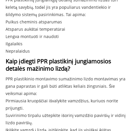
keletą savybių, todėl jis yra populiarus vandentiekio ir
šildymo sistemų pasirinkimas. Tai apima:
Puikus cheminis atsparumas
Atsparus aukštai temperatūrai
Lengva montuoti ir naudoti
Ilgalaikis
Nepralaidus
Kaip įdiegti PPR plastikinį jungiamosios
detalės mažinimo lizdą?
PPR plastikinio montavimo sumažinimo lizdo montavimas yra
gana paprastas ir gali būti atliktas keliais žingsniais. Šie
veiksmai apima:
Pirmiausia kruopščiai išvalykite vamzdžius, kuriuos norite
prijungti.
Suvirinimo tirpalu užtepkite išorinį vamzdžio paviršių ir vidinį
lizdo paviršių.
Įkiškite vamzdį į lizdą, įsitikinkite, kad jis visiškai įkištas.