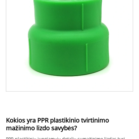
Kokios yra PPR plastikinio tvirtinimo
mažinimo lizdo savybės?
PPR plastikinių jungiamųjų detalių sumažinimo lizdas turi