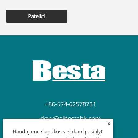
Pateikti
+86-574-62578731
devy@albestahk.com
X
Naudojame slapukus siekdami pasiūlyti