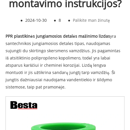
montavimo instrukcijos?
●
2024-10-30
●
8
●
Palikite man žinutę
PPR plastikinės jungiamosios detalės mažinimo lizdas
yra
santechnikos jungiamosios detalės tipas, naudojamas
sujungti du skirtingo skersmens vamzdžius. Jis pagamintas
iš atsitiktinio polipropileno kopolimero, todėl yra labai
atsparus karščiui ir cheminei korozijai. Lizdą lengva
montuoti ir jis užtikrina sandarų jungtį tarp vamzdžių. Ši
jungtis dažniausiai naudojama vandentiekio ir šildymo
sistemose, taip pat pramonėje.