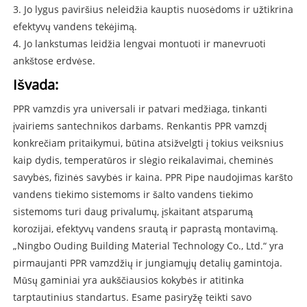
3. Jo lygus paviršius neleidžia kauptis nuosėdoms ir užtikrina
efektyvų vandens tekėjimą.
4. Jo lankstumas leidžia lengvai montuoti ir manevruoti
ankštose erdvėse.
Išvada:
PPR vamzdis yra universali ir patvari medžiaga, tinkanti
įvairiems santechnikos darbams. Renkantis PPR vamzdį
konkrečiam pritaikymui, būtina atsižvelgti į tokius veiksnius
kaip dydis, temperatūros ir slėgio reikalavimai, cheminės
savybės, fizinės savybės ir kaina. PPR Pipe naudojimas karšto
vandens tiekimo sistemoms ir šalto vandens tiekimo
sistemoms turi daug privalumų, įskaitant atsparumą
korozijai, efektyvų vandens srautą ir paprastą montavimą.
„Ningbo Ouding Building Material Technology Co., Ltd.“ yra
pirmaujanti PPR vamzdžių ir jungiamųjų detalių gamintoja.
Mūsų gaminiai yra aukščiausios kokybės ir atitinka
tarptautinius standartus. Esame pasiryžę teikti savo