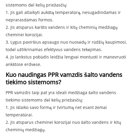
sistemoms dėl kelių priežasčių:
1. Jis gali atlaikyti aukštą temperatūrą, nesugadindamas ir
neprarasdamas formos.
2. Jis atsparus karšto vandens ir kitų cheminių medžiagų
cheminei korozijai.
3. Lygus paviršius apsaugo nuo nuosėdų ir rūdžių kaupimosi,
todėl užtikrinamas efektyvus vandens tekėjimas.
4. Jo lankstus pobūdis leidžia lengvai montuoti ir manevruoti
ankštose erdvėse.
Kuo naudingas PPR vamzdis šalto vandens
tiekimo sistemoms?
PPR vamzdis taip pat yra ideali medžiaga šalto vandens
tiekimo sistemoms dėl kelių priežasčių:
1. Jis išlaiko savo formą ir tvirtumą net esant žemai
temperatūrai.
2. Jis atsparus cheminei korozijai nuo šalto vandens ir kitų
cheminių medžiagų.