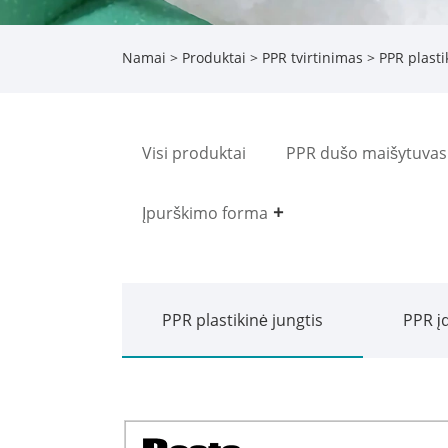
Namai
>
Produktai
>
PPR tvirtinimas
>
PPR plasti
Visi produktai
PPR dušo maišytuvas
Įpurškimo forma
PPR plastikinė jungtis
PPR įd