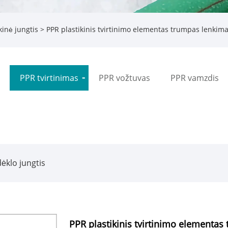
kinė jungtis
> PPR plastikinis tvirtinimo elementas trumpas lenkim
PPR tvirtinimas
PPR vožtuvas
PPR vamzdis
ėklo jungtis
PPR plastikinis tvirtinimo elementa