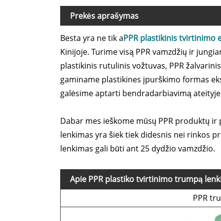
Prekės aprašymas
Besta yra ne tik a
PPR plastikinis tvirtinim
Kinijoje. Turime visą PPR vamzdžių ir jung
plastikinis rutulinis vožtuvas, PPR žalvarin
gaminame plastikines įpurškimo formas ekspo
galėsime aptarti bendradarbiavimą ateityje
Dabar mes ieškome mūsų PPR produktų ir pel
lenkimas yra šiek tiek didesnis nei rinkos
lenkimas gali būti ant 25 dydžio vamzdžio.
Apie PPR plastiko tvirtinimo trumpą len
PPR tr