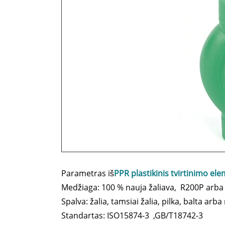
Parametras iš
PPR plastikinis tvirtinimo e
Medžiaga: 100 % nauja žaliava, R200P arb
Spalva: žalia, tamsiai žalia, pilka, balta arb
Standartas: ISO15874-3 ,GB/T18742-3