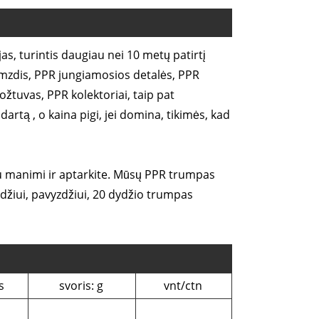
as, turintis daugiau nei 10 metų patirtį
amzdis, PPR jungiamosios detalės, PPR
ožtuvas, PPR kolektoriai, taip pat
rtą , o kaina pigi, jei domina, tikimės, kad
su manimi ir aptarkite. Mūsų PPR trumpas
džiui, pavyzdžiui, 20 dydžio trumpas
s
svoris: g
vnt/ctn