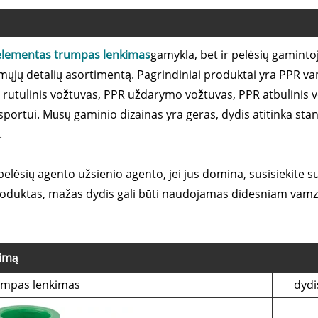
o elementas trumpas lenkimas
gamykla, bet ir pelėsių gamintoj
iamųjų detalių asortimentą. Pagrindiniai produktai yra PPR v
is rutulinis vožtuvas, PPR uždarymo vožtuvas, PPR atbulinis v
rtui. Mūsų gaminio dizainas yra geras, dydis atitinka standa
.
ėsių agento užsienio agento, jei jus domina, susisiekite 
 produktas, mažas dydis gali būti naudojamas didesniam vamz
kimą
umpas lenkimas
dydi