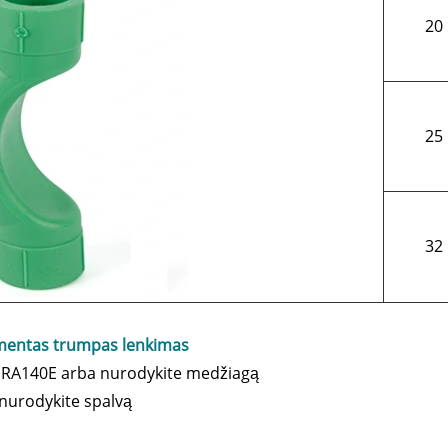
20
25
32
lementas trumpas lenkimas
a RA140E arba nurodykite medžiagą
a nurodykite spalvą