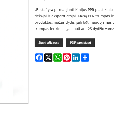
„Besta“ yra pirmaujanti Kinijos PPR plastikinių
tiekėjai ir eksportuotojai. Mūsų PPR trumpas le
produktas, mažas dydis gali būti naudojamas 
trumpas lenkimas gali būti ant 25 dydžio vamz
Siųsti užklausą
PDF parsisiųsti
Facebook
X
WhatsApp
Pinterest
LinkedIn
Share